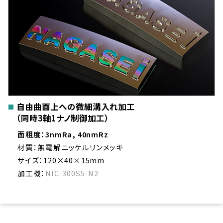
自由曲面上への微細溝入れ加工
（同時3軸1ナノ制御加工）
面粗度：3nmRa, 40nmRz
材質：無電解ニッケルリンメッキ
サイズ：120×40×15mm
加工機：
NIC-300S5-N2