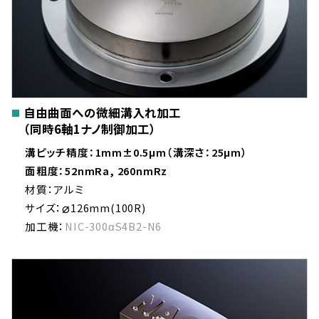
自由曲面への微細溝入れ加工
（同時6軸1ナノ制御加工）
溝ピッチ精度：1mm±0.5μm（溝深さ：25μm）
面粗度：52nmRa, 260nmRz
材質：アルミ
⌀
サイズ：
126mm(100R)
加工機：
NIC-300αS4B2-N6