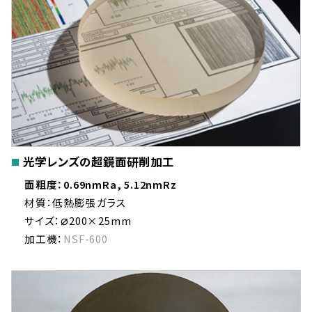
光学レンズの超鏡面研削加工
面粗度：0.69nmRa, 5.12nmRz
材質：低熱膨張ガラス
⌀
サイズ：
200×25mm
加工機：
NSF-600