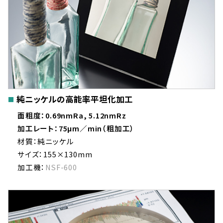
純ニッケルの高能率平坦化加工
面粗度：0.69nmRa, 5.12nmRz
加工レート：75μm／min（粗加工）
材質：純ニッケル
サイズ：155×130mm
加工機：
NSF-600