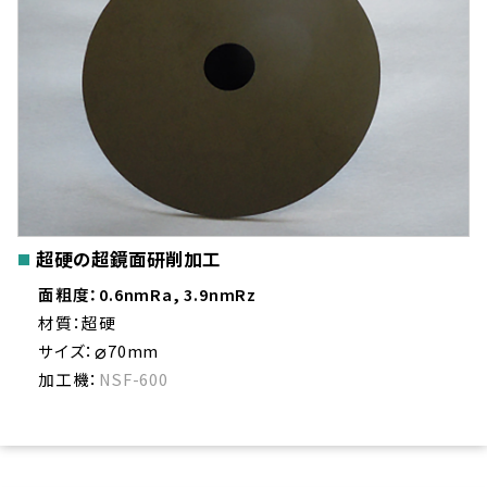
超硬の超鏡面研削加工
面粗度：0.6nmRa, 3.9nmRz
材質：超硬
⌀
サイズ：
70mm
加工機：
NSF-600