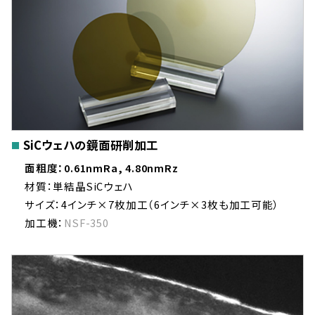
SiCウェハの鏡面研削加工
面粗度：0.61nmRa, 4.80nmRz
材質：単結晶SiCウェハ
サイズ：4インチ×7枚加工（6インチ×3枚も加工可能）
加工機：
NSF-350